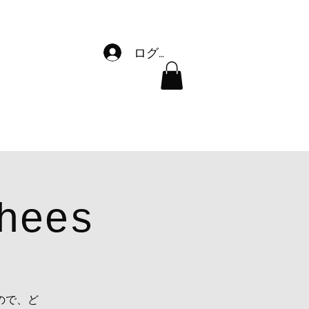
ログイン
お問い合わせ
outekken101@outlook.jp
04-7128-7028
hees
ので、ど