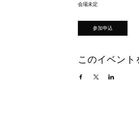
会場未定
参加申込
このイベント