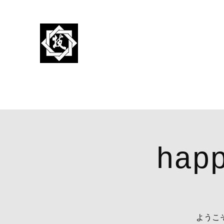
株式会社 技堂鉄建
共に働く
ホーム
概要
求人説明
求職申込
その他サポート
hap
ようこ