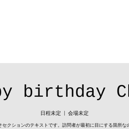
営業
その他
gid
py birthday C
日程未定
  |  
会場未定
そセクションのテキストです。訪問者が最初に目にする箇所な